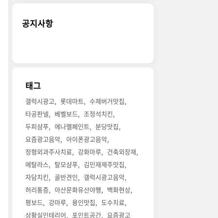
공지사항
태그
갤럭시광고
롯데마트
수제버거맛집
타공판넬
베벨보드
조정석치킨
두피샴푸
에나멜페인트
분당맛집
요즘광고음악
아이폰광고음악
정형외과주사치료
강화마루
건축외장재
메탈라스
탈모샴푸
김민재제주맛집
자담치킨
골반견인
갤럭시광고음악
허리통증
아산문화유산야행
백화현상
평보드
강마루
용인맛집
도수치료
상황실인테리어
포인트공간
요즘광고