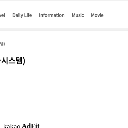
vel
Daily Life
Information
Music
Movie
템)
바시스템)