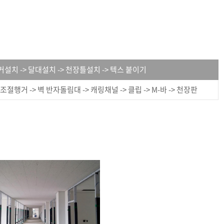
커설치 -> 달대설치 -> 천장틀설치 -> 텍스 붙이기
 조절행거 -> 벽 반자돌림대 -> 캐링채널 -> 클립 -> M-바 -> 천장판