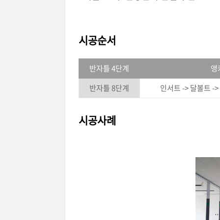
시공순서
반자틀 4단계
앵
반자틀 8단계
인서트 -> 달볼트 ->
시공사례