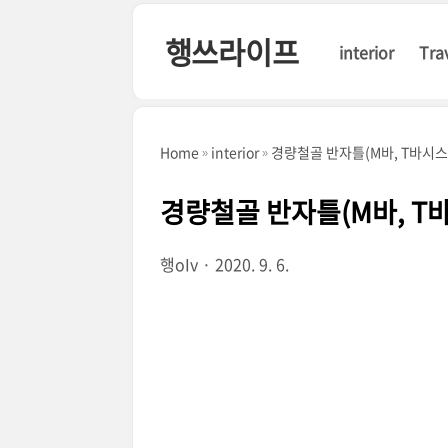
본문 바로가기
행쓰라이프
interior
Tra
Home
interior
경량철골 반자틀(M바, T바시스
경량철골 반자틀(M바, T
행oIv
2020. 9. 6.