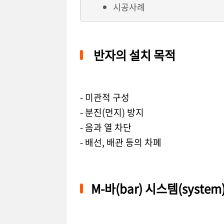
시공사례
반자의 설치 목적
- 미관적 구성
- 분진(먼지) 방지
- 음과 열 차단
- 배선, 배관 등의 차폐
M-바(bar) 시스템
(system