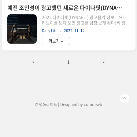
개성 있는 여자모델도 그렇고 주문을 외우는듯한 ~
베이뷔~♬♩ 바로, paisley pink 'not about
예전 조인성이 광고했던 새로운 다이나핏(DYNAFIT) 광고음악 정보!
you' 현대 중공업 그룹의 새 이름 HD현대 광고음
2022 다이나핏(DYNAFIT) 광고음악 정보! 요새
악 정보! 현대 중공업 그룹의 새 이름 HD현대 광고
티브이를 보다 보면 광고를 엄청 보게 된다!뭐 광고
음악 정보! 대기업들의 광고를 보고있으면 뭔가 울
야 예전부터 익숙하게 봐서별 감흥은 없지만, 요새
림을 준다 해야 하나? 한 번은 생각하게끔 만든다
Daily Life
2022. 11. 12.
나오는 광고들은예전과는 다르게 영상미도 좋고모
ㅋ 요번에 새로 나온 현대중공업 광고도 그러한데..
델도, 음악까지 완벽하다 ㅋ 특히나 요즘은 자동차
더보기 ››
광고가 대세를 이루는데신차가 출시함에 따라 광고
또한 많이 해줘서광고 보는 재미도 쏠쏠하다. 오늘
은 자동차 광고가 아닌 옷 광고다!예전에 조인성이
광고했었는데그새 외국모델로 바뀌었네? 조인성
1
이 검은 무리를 이끌고 검은 롱 패딩 입었던 게아직
도 기억에 남는데.. 이번엔 외국모델 남, 녀가 춤을
추듯이건물에서 걸어 다니는데뭔 내용인지는 모르
겠으나 아무튼, 처음 시작할 때 남자 보컬 목소리가
귀에 박힌다. 조인성 또다른 광고 보러가기 이 광
고음악은 바로..
© 행쓰라이프 | Designed by
comnewb