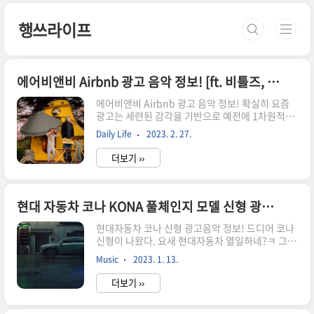
본문 바로가기
행쓰라이프
에어비앤비 Airbnb 광고 음악 정보! [ft. 비틀즈, 제시]
에어비앤비 Airbnb 광고 음악 정보! 확실히 요즘
광고는 세련된 감각을 기반으로 예전에 1차원적인
광고와는 차원이 멀다. 영상미, 음악 뭐 하나 빠짐
Daily Life
2023. 2. 27.
없이 훌륭하고 뭔가 기발하면서도 톡톡 튀는 개성
을 느낄 수가 있다. 요새 나온 에어비앤비 광고가 그
더보기 ››
러하다. 옛날 팝 명곡이 흐르면서 스틸컷 사진이 하
나씩 바뀌면서 ~ 저건 무슨 광고지?하는 궁금증까
지 불러일으키는.. 예전에 숙박앱 광고는 이러지 않
았는데 ㅋ 아무튼 광고 속 삽입된 음악이 또 한몫한
현대 자동차 코나 KONA 풀체인지 모델 신형 광고음악 정보!
다. 바로 이 음악은, The Beatles(비틀즈) 'Yellow
현대자동차 코나 신형 광고음악 정보! 드디어 코나
Submarine (Remastered 2015)' 요런 외국감
신형이 나왔다. 요새 현대자동차 열일하네?ㅋ 그랜
성사진 너무 좋아 ㅋ 일상적인 사진이겠지만, 소품
져도 그렇고 자동차 디자인이 너무 빨리 바뀌는 거
하나하나 애기들의 천진난만한 모습 너무 사랑스럽
Music
2023. 1. 13.
아녀?! 코나는 예상도 못했는데.. 티비광고 보고 안
다 ㅋ 에어비앤비 광고도 여러버전으로 나..
1인ㅋ 얼핏 뒷태는 제네시스 GV70 같기도 하고 앞
더보기 ››
모습은 기존과 비슷한데 일자 라이트로 가기로 굳
혀졌나? 아무튼 광고 등장 음악부터 심상치 않다~