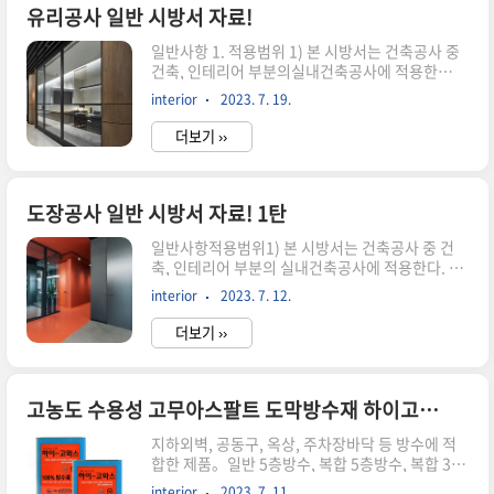
지시에 의한다. 정의 수장공사는 다음 사항에 적용
유리공사 일반 시방서 자료!
한다. 1) 비닐타일 2)카펫트 3) FLOORING 일반사
일반사항 1. 적용범위 1) 본 시방서는 건축공사 중
항 1) 내장재료는 미리 견본품을 제출하여 재질,형
건축, 인테리어 부분의실내건축공사에 적용한
상, 치수, 색깔 및 마무리 등에 대하여감독원의 승
다. 2) 본 시방서는 유리제품으로서 투시, 치장, 채
인을 받는다.한국공업규격에 있는 것은 이에 적합
interior
2023. 7. 19.
광, 반사,단열 등을 주목적으로 하여 다른 부재에
한것으로 한다. 2) 내장재료의 종류, 형상, 치수 및
붙여대는공사 또는 거울공사 등에 대하여 품질을
제조자를지..
더보기 ››
확보하기 위한최소의 기준으로 시공 전 관련된 자
재공급원, 샘플시공,시공 상세도면 및 시공계획서
들을 작성하여 공사감독자의 지시에 의한다. 2. 관
련사항 1) 본 공사의 제품 및 공법에 대한 사항은 본
도장공사 일반 시방서 자료! 1탄
시방을원칙으로 하되 제품, 성능, 품질공법이 동등
일반사항적용범위1) 본 시방서는 건축공사 중 건
의 효과나효능을 발휘할 수 있다고 판단할 경우 감
축, 인테리어 부분의 실내건축공사에 적용한다. 2)
독원 및 감리자의승인을 받아 설계 변경할 수 있
건축물 실내의 전반적인 도장공사에 관련된 품질
다. 2) 일반적인 사항 이외에 특별한 시공법은 감독
interior
2023. 7. 12.
등을 확보하기 위한 최소의 준으로 시공 전 관련된
관의확인을 득한 후 충분한 검토와 시험을 거친 후
자재공급원, 샘플시공, 시공 상세도면 및 시공계획
시행한다. 3) 시공 상..
더보기 ››
서들을 작성하여 공사감독자의 승인을 득하여야 한
다.시방서에서 정한 바가 없는 경우에는 도면 및 공
사감독자의 승인을 득하여야 한다. 3) 본 시방서 외
에는 건축공사 시방서에 따르며, 상호 불일치 부분
고농도 수용성 고무아스팔트 도막방수재 하이고뫄스!
에 대해서는 공사 감독자의 지시에 의한다.관련 사
지하외벽, 공동구, 옥상, 주차장바닥 등 방수에 적
항1) 다른 공정의 진척 사항과 대조, 검사 후 착수시
합한 제품。일반 5층방수, 복합 5층방수, 복합 3층
기를 검토한다. 2) 도장공사는 최종 공정이므로 타
방수, 토목용 방수재로 나뉜다. 일반 5층 방수 시공
공사 공사지연으로 공기가 촉박할 경우가 많으므로
interior
2023. 7. 11.