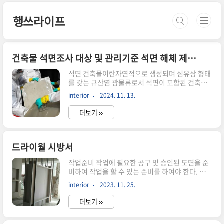
본문 바로가기
행쓰라이프
건축물 석면조사 대상 및 관리기준 석면 해체 제거 작업 시 준수사항
석면 건축물이란자연적으로 생성되며 섬유상 형태
를 갖는 규산염 광물류로서 석면이 포함된 건축물
을 말하며,이에 대한 기준, 관리기준 및 비산 정도
interior
2024. 11. 13.
측정을 철저히 지켜야 한다 석면건축물의 기준· 석
면 건축자재가 사용된 면적의 합이 50㎡ 이상인 건
더보기 ››
축물· 석면 건축자재를 사용한 건축물 - 건축자재
(지붕재, 천장재, 벽체재료, 바닥재, 단열재, 보온
재, 분무재, 내화피복재, 칸막이, 배관재 등)에 - 석
면이 1% 초과하여 함유된 건축자재석면 건축물의
드라이월 시방서
관리기준· 석면건축물의 소유자는 석면건축물안
작업준비 작업에 필요한 공구 및 승인된 도면을 준
전관리인을 지정하여 석면건축물을 관리할 것· 석
비하여 작업을 할 수 있는 준비를 하여야 한다. 먹매
면건축물의 소유자는 석면건축물에 대하여 6개월
김 승인된 SHOP DRAWING에 의하여 벽체의 마감
마다 석면건축물의 손상상태 및 석면의 비산 가능
interior
2023. 11. 25.
끝선을 기준으로 하여 STEEL CLADDING의 두께
성 등을조사하여 필요한 조치를 할 것· 석면건축물
및 보드의 두께,RUNNER의 두께에 따라 상하부에
의 소유자는 실내공기 중 석면농..
더보기 ››
먹매김을 하여야 하며, 각종 개구부의 위치도 명확
히 표시하여야 한다.이때 주의점은 상부와 하부의