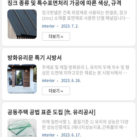
아낸 후 시공하여야 한다 (5) 부착면이 스틸(철) 소
징크 종류 및 특수표면처리 가공에 따른 색상, 규격
재일 경우 하도(에폭시 프라이머) 후 시공하여야 한
징크판넬은 건축 외장재로 사용되는 판넬로, 징크
다 단열/ 흡음 뿜칠 공사 (1) 단열재 뿜칠 시험방법:
(zinc) 소재를 표면재로 사용한 단열 패널입니다.
부착강도 90 x 90 x 15mm(교차된 2개의 시멘트
일반적으로 아연, 티타늄, 구리 등의 합금으로 이루
벽돌 사이의 시험 편 부착 강도로서ASTM E 736의
interior
2023. 7. 2.
어진 징크를 표면에 적용하여 내구성과 디자인을
시험방법을 준용함) (2) 재료의..
강화한 것이 특징입니다. 오리지널 징크는 99.9%
더보기 ››
순수 아연에 소량의 티타늄과 구리가 첨가된 합금
판재로,유지보수가 쉽고 친환경적이며 높은 내식
성과 단열성을 가지고 있다.리얼징크(칼라징크)는
아연도금된 철판에 특수도장을 한 것으로 다양한
방화유리문 특기 시방서
색상과가벼운 소재로 시공이 용이하다. 제품 종류
주재료 및 재질 방화유리 1. 유리의 두께 치수 및 형
라인징크순도 99.995% 고품질 아연 (99%) + 티
상은 도면에 의하고모든 재료는 본 시방서에서 명
타늄(0.06~0.2%) + 구리(0.08~1.0%) + 알루미
시한 품질 또는동등이상을 사용한다.제작, 시험, 검
늄(0.015% 이하) 아연(zinc)에 티타늄, 구리, 알루
interior
2023. 6. 26.
사는 국토해양부장관이 지정한시험기관 또는 KS
미늄 등의 금속을 소량(1~2%) 첨가하여 생산..
규격에 준한다. 2. 국토해양부에서 지정한 기관 또
더보기 ››
는한국산업규격(KS) "KSF 3109와 KSF 2268-1
건축용 방화문의 방화 시험 인정"에 의거하여성능
인정을 받은 제품 3. 각종유리방화문에 사용되는
방화유리는충격에 충분히 안전한 8mm 이상의 강
공동주택 공법 표준 도집 [ft. 유리공사]
화성능을지닌 제품을 사용하여야 하며, 유리에색
자재 일반사항 1. 품질기준 1) 유리의 성능은 다양
상이 없는 투명유리여야 한다 방화 실란트 1. 가
한 성능인증제도 (에너지성능지표,건축물의 에너
열 시 불꽃이 발생되지 않으며,방화용으로 제조된
지효율등급, 친환경건축물인증,주택성능등급, 에
제품방화용 실리콘으로서 KS 인정을 받은 제
interior
2023. 6. 17.