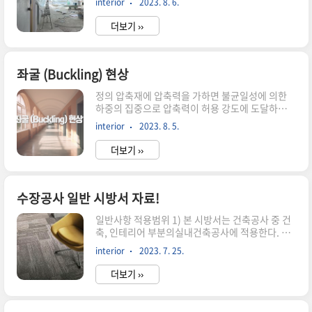
interior
2023. 8. 6.
거하는 동시에 연소 확대를 억제하는데 목적이 있
B 3506-90 용융 아연도금 강판 및 강..
다. 1. 재료 (1) 난연 도료는 특수한 재열 합성수지
더보기 ››
와 인산염 유도체를 적정 배합한 특수도료로써 목
재 및 합판 등 가연성 (2) 내장 재료의 마감재로 사
용하는 난연도료는 화재 시 단열층을 형성하여 화
재의 확산을 방지해 주는 하용(3) 다양한 색깔과 미
좌굴 (Buckling) 현상
려도를 가진 상도용으로 되어 있고, 바니쉬와 페인
정의 압축재에 압축력을 가하면 불균일성에 의한
트의 두 종류를 가진 발포성 난연 도료이다.- 장화
하중의 집중으로 압축력이 허용 강도에 도달하기
성이 우수하여 얇은 도막으로 강력한 난연 성능을
전에휨 모멘트에 의해 미리 휘어져 파괴되는 현
나타낸다.- 외부의 충격과 마모에 훌륭한 저항력이
interior
2023. 8. 5.
상 개념도 (오일러 공식) 좌굴의 종류압축좌굴
있어야 한다- 농축된 산이나 알칼리 등 대부분의 화
(Compressive Buckling) · 기둥의 압축력 작용
학물질과 오염에도 매우..
더보기 ››
위치 또는 기둥재의 결함 등에 의하여 발생하는 좌
굴현상· 기둥길이가 길수록 하중을 많이 못 받아
압축좌굴이 발생하기 쉽다· 양단 Pin 지지일 때의
좌굴을 기준· 다른 상태일 때는 좌굴을 고려하여
수장공사 일반 시방서 자료!
재료 길이를 산정 국부좌굴 (Local Buckling) ·
일반사항 적용범위 1) 본 시방서는 건축공사 중 건
판재의 및 형강과 같이 같은 부재에서 두께에 비하
축, 인테리어 부분의실내건축공사에 적용한다. 2)
여 폭이 넓을 경우 부재 전체가 좌굴 하기 전에 부
비닐타일, 카펫, FLOORING 등 관련된 수장공사의
재의 구성재 일부가 먼저 좌굴을 일으키는 현상·
interior
2023. 7. 25.
품질 등을 확보하기 위한 최소의 준으로시공 전 관
폭 두께의 비가 일정한도 이내에 있도록 부재를
련된 자재공급원, 샘플시공, 시공 상세도면 및시공
제..
더보기 ››
계획서들을 작성하여 공사 감독자의승인을 득하여
야 한다. 3) 본 시방서 외에는 건축공사 시방서에 따
르며,상호 불일치 부분에 대해서는 공사감독자의