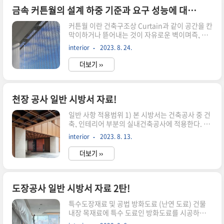
면에 따라 수행되는지 점검한다. 3) 검사처로부터
금속 커튼월의 설계 하중 기준과 요구 성능에 대해서...
받은 모든 승인된 견본을 사용 장소 및형태에 따라
커튼월 이란 건축구조상 Curtain과 같이 공간을 칸
꼬리표를 부착하고 현장 사무실에 비치한다. 4) 현
막이하거나 뜯어내는 것이 자유로운 벽이며즉, 건
장에 반입된 자재들이 승인된 견본과동일한 것인지
물의 하중을 부담하지 않는 벽, 소위 비내력 벽을 말
확인한다. 3. 시 험 및 기 록 관 리 재료 시험 및 아
interior
2023. 8. 24.
한다. 설계 하중 기준설계풍압적설하중 및 지진 하
래와 같은 사항들에 대한 기록이유지되어야 ..
중 기타 하중 (활하중)- 지붕, 발코니, 계단 등의 난
더보기 ››
간 손스침: 0.9kN의 집중하중- 주거용 구조물일 때
0.4kN/m의 수평 등분포하중- 기타의 구조물일 때
0.8kN/m의 수평 등분포하중 구조 요구 성능금속
커튼월 부재의 처짐 허용치· 지점에 대해 수직방향
천장 공사 일반 시방서 자료!
으로의 처짐 : 부재의 길이가 4,113mm 이하:
일반 사항 적용범위 1) 본 시방서는 건축공사 중 건
L/175, 4,113mm 초과: -L/240 +6.35mm(L은
축, 인테리어 부분의 실내건축공사에 적용한다. 2)
지점에서 지점까지의 거리를 말함) · 지점에 대해
본 시방서는 경량철골 천장틀을 사용하여 석고보
수직방향으로의 처짐 중 캔틸레버 형태의 부재:
interior
2023. 8. 13.
드, 흡음 천장재, 재료를 부착시키는 경량 천장 설
2L/175 · 중력 방향에 대..
치 공사에 관련된 품질 등을 확보하기 위한 최소의
더보기 ››
기준으로 시공 전 관련된 자재공급원, 샘플시공, 시
공 상세도면 및 시공계획서들을 작성하여 공사감독
자의 승인을 득하여야 한다. 3) 본 시방서 외에는 건
축공사 시방서에 따르며, 상호 불일치 부분에 대해
도장공사 일반 시방서 자료 2탄!
서는 공사감독자의 지시에 의한다. 적용 규준시방
특수도장재료 및 공법 방화도료 (난연 도료) 건물
에 적용되는 소재의 기준은 다음을 표준으로 한
내장 목재료에 특수 도료인 방화도료를 시공하면
다. 1. 한국산업규격 KS (1) KS B 1021-86 홈붙이
가연성 물질이 난연화 되면서 화재 발생원인을 제
작은 나사(2) KS B 1055-88 홈붙이 나사못(3) KS