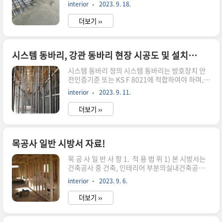
는 콘크리트를 말한다. 체적팽창 Mechansm재료
12% ~ 18%· 추락 방호망의 길이 및 나비가 3m
interior
2023. 9. 18.
및 배합 · 포틀랜드 시멘트를 사용하는 것을 표준·
이내마다 달기로프로 결속· 추락 방호망의 ..
골재가 동결되어 있거나 골재에 빙설이 혼입 되어
더보기 ››
있는 골재 사용 금지· 재료 가열은 물 또는 골재를
가열하고, 시멘트는 직접 가열 금지· 공기연행 콘
크리트를 사용하는 것을 원칙· 단위수량은 초기동
해 저감 및 방지를 위하여 되도록 적게· 물-결합재
시스템 동바리, 강관 동바리 현장 시공도 및 설치기준
비는 원칙적으로 60% 이하· 거푸집은보온성이 좋
시스템 동바리 정의 시스템 동바리는 방호장치 안
은 것을 사용 시공 · 콘크리트의 운반은 열량의 손
전인증기준 또는 KS F 8021에 적합하여야 하며,
실을 가능한 한 줄이도록 시행· 타설할 때의 콘크
수직재, 수평재, 가새재, 연결조인트 및 트러스 등
리트 온도는 5~ 20℃의 범위· 기상 조건이 가혹한
interior
2023. 9. 11.
의 각각의 부재를 현장에서 조립하여 사용하는 조
경우나 부재 두께가 얇을 경우에는 타설 시 콘크리
립형 동바리 부재를 말한다. 현장시공도시스템 동
트의 최저온도는 1..
더보기 ››
바리 설치기준 1. 지주 형식 동바리 · 구조계산에
의한 조립도를 작성· 시스템 동바리를 지반에 설치
할 경우에는 깔판 또는 깔목, 콘크리트를 타설 하는
등의 상재하중에 의한 침하 방지조치· 수직재와 수
목공사 일반 시방서 자료!
평재는 직교되게 설치하여야 하며 이음부나 접속부
목 공 사 일 반 사 항 1. 적 용 범 위 1) 본 시방서는
등은 흔들림이 없도록 체결· 수직재, 수평재 및 가
건축공사 중 건축, 인테리어 부분의실내건축공사
새 등의 여러 부재를 연결한 경우에는 수직도가 오
에 적용한다. 2) 본 시방서 외에는 건축공사 시방서
차 범위 이내에 있도록 시공· 수직 및 수평하중에
interior
2023. 9. 6.
에 따르며,상호 불일치 부분에 대해서는 공사감독
의한 동바리 본체의 변위가 발생하지 않도록 각각
자의지시에 의한다. 2. 일 반 사 항 1) 건축물 내부
의 단위 수직재 및 수평재..
더보기 ››
전반의 목공사는 아래 항을 적용한다. 2) 모든 시공
도면은 각 항목의 설치나 사용 전에제출하여 승인
을 받았는가 검사한다.모든 작업이 승인된 시공도