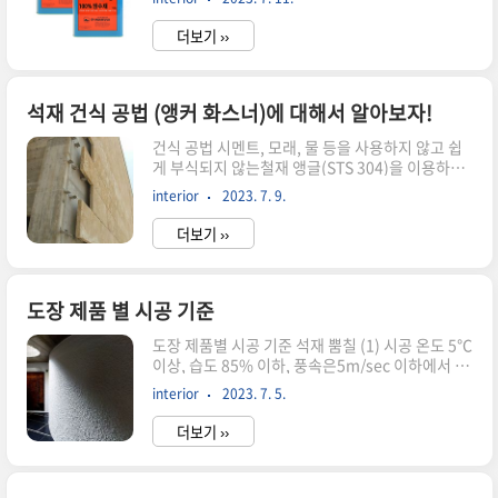
법1. 바탕정리- 이물질(기름, 철선 등)을 제거하고
세밀한 계획을 세워 바탕의 건조기간을 단축하는
벌집 부분을 모르터로 메워 평활하게 한다- 흙, 먼
일이 없도록 한다. 도료 ..
더보기 ››
지 등을 쓸어내고 바닥을 깨끗하게 청소한 다음 프
라이머층이 콘크리트 깊숙이 침투할 수 있도록 충
분히 물을 뿌려 습윤상태를 유지한다. 2. 특수부위
보강공사- Pipe 주변, 접합 부분, Joint, 크랙 등은
석재 건식 공법 (앵커 화스너)에 대해서 알아보자!
본공사 전에 하이고뫄스를 1~2회 도포하여 취약
건식 공법 시멘트, 모래, 물 등을 사용하지 않고 쉽
부분을 보강한다.(2mm 두께, 20cm 폭, 면포를 첨
게 부식되지 않는철재 앵글(STS 304)을 이용하여
부하면 더욱 좋다) 3. 하이고뫄스 5층방수① 프라
시공。건식공법은 돌의 색상을 영구 보존할 수 있
이머 도포 (0.35ℓ / ㎡)- 바탕정리 및 보강공사 후
interior
2023. 7. 9.
고,지진이나 충격방지에 좋고, 보수공사가 용이공
프라이머용으로 포루마 1말 : 시..
법상 최저 25mm 이상의 석재가 적합。 건식공법
더보기 ››
종류 · 앙카 건식 콘크리트 벽면에 앙카 볼트(Set,
or Pac Anchor)를심어 화스너(앵글, 조정판),
Under Cut을 이용하여시공하는 방법으로 건축물
외부, 내부 벽면 시공에 적용 · 트러스 건식 석재를
도장 제품 별 시공 기준
시공 할 면이나 빈 공간 등에 철재 구조물을설치하
도장 제품별 시공 기준 석재 뿜칠 (1) 시공 온도 5℃
여 시공하는 방법으로 중, 대형 건축물과실내공간,
이상, 습도 85% 이하, 풍속은5m/sec 이하에서 시
건물 개보수 공사 등에 적용 · 건식 시공 시 부자
공하여야 한다. (2) 강우, 강설을 피해야 하며, 특히
재 앵글, 조정 판, 앙카 세트, 근각 볼트, 고정 핀,와
interior
2023. 7. 5.
중도 시공 시나충분히 건조되기 전에는 수분이나
셔, 너트, 스프링 와셔, 심패드 등..
습기와의접촉을 피하도록 하여야 한다 (3) 실금이
더보기 ››
나, 홈, 파손부위는 전용퍼티로보수하여야 한
다. (4) 피도물의 표면은 깨끗하고 충분히 건조하여
야 하며,미경화 시멘트, 백화현상 부위는 샌더로갈