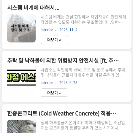
수직을 정확히 유지시키는 것이 매우 중요하다. 따
라서 바람이 심하게 부는 날에는작업을 하지 않는
시스템 비계에 대해서...
것이 좋다. 골조 설치 RUNNER 설치먹메김 선에
시스템 비계는 건설 현장에서 작업자들이 안전하게
따라 상부 및 하부에 RUNNER를 고정한다. 이때
작업할 수 있도록 지원하는 구조물입니다.일반적
고정방법은 타정못을 사용하여 600mm 이내로 고
으로 비계는 건물의 외부나 내부에서 작업을 수행
정한다.특히 작업원의 왕래가 많은 곳이나 기계의
interior
2023. 11. 4.
할 때 필요한 플랫폼을 제공하며, 작업자들이 높은
반입을 하는 곳은 찌그러질 우려가 있으므로 보양
곳에서안전하게 작업할 수 있도록 돕습니다.정
을 하여야 ..
더보기 ››
의 수직재, 수평재, 가새재 등 각각의 부재를 공장
에서 제작하고 현장에서 조립하여 사용하는 조립형
비계로 고소작업에서 작업자가 작업장소에 접근하
여 작업할 수 있도록 설치하는 작업대를 지지하는
추락 및 낙하물에 의한 위험방지 안전시설 [ft. 추락방호망, 낙하물방지망]
가설 구조물을 말한다.시스템비계의 구조수직재·
사업주는 작업장의 바닥, 도로 및 통로 등에서 추락
수직재와 수평재는 직교되게 설치, 체결 후 흔들림
및 낙하물이 근로자에게 위험을 미칠 우려가 있는
이 없을 것 · 수직재를 연약 지반에 설치할 경우에
경우 보호망을 설치하는 등 필요한 조치를 하여야
는 수직하중에 견딜 수 있도록 지반을 다지고 두께
interior
2023. 9. 25.
한다. 추락에 의한 위험방지 안전시설 [KCS 21 70
45mm 이상의 깔목을 소요폭 이상으로 설치하거
10] 추락 방호망고소 작업 중 근로자의 추락 및 물
나, 콘크리트, 강재표면 및 단단한 아스팔트 ..
더보기 ››
체의 낙하를 방지하기 위하여 수평으로 설치하는
보호망을 말한다.다만, 낙하물방지 겸용 방망은 그
물코 크기가 20mm 이하일 것추락방호망 기준·
추락 방호망은 KS F 8082에 적합할 것. 다만, 테두
한중콘크리트 (Cold Weather Concrete) 적용범위
리로프를 섬유로프가 아닌 와이어로프로 하는 경우
정의 하루평균기온이 4℃ 이하가 예상되는 조건일
에는 인장강도가 15kN 이상· 설치 높이는 10m를
때는 콘크리트가 동결할 우려가 있는 시기에시공되
초과금지· 처짐은 추락 방호망의 짧은 변 길이의