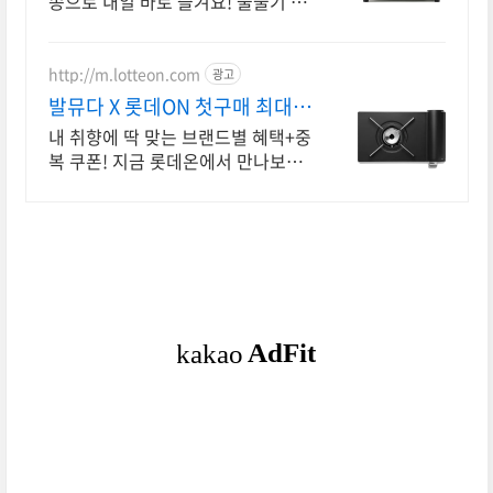
송으로 내일 바로 즐겨요! 물줄기 조
절 쉬운 전기주전자. 핸드드립의 섬
세함을 지금 경험하세요.
http://m.lotteon.com
광고
발뮤다 X 롯데ON 첫구매 최대 5
천원 혜택!
내 취향에 딱 맞는 브랜드별 혜택+중
복 쿠폰! 지금 롯데온에서 만나보세
요!