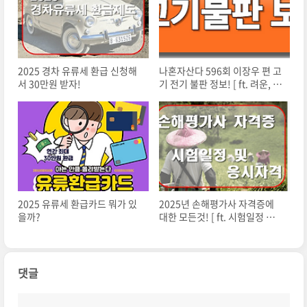
2025 경차 유류세 환급 신청해
나혼자산다 596회 이장우 편 고
서 30만원 받자!
기 전기 불판 정보! [ ft. 려운, 리
노 ]
2025 유류세 환급카드 뭐가 있
2025년 손해평가사 자격증에
을까?
대한 모든것! [ ft. 시험일정 및
응시자격 ]
댓글