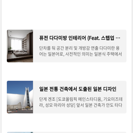
퓨전 다다미방 인테리어 (Feat. 스텝업 플로어링)
단차를 둬 공간 분리 및 개방감 연출 다다미란 용
어는 일본어로, 사전적인 의미는 일본식 주택에서
판에 돗자리를 붙인 방바닥에 까는 재료를 말한다.
요즘 주거공간 트렌드는 한옥의 전통적인
일본 전통 건축에서 도출된 일본 디자인
단게 겐조 [도쿄올림픽 메인스타디움, 기요미즈데
라, 성모 마리아 성당] 앞서 일본 건축가 안도 타다
오에 관해 알아보면서 일본 현대 건축에서는 일찌
감치 일본적 가치가 실현되고 있었던 것을