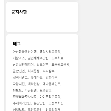
공지사항
태그
아산문화유산야행
갤럭시광고음악
메탈라스
김민재제주맛집
도수치료
상황실인테리어
탈모샴푸
요즘광고음악
골반견인
허리통증
두피샴푸
갤럭시광고
롯데마트
강화마루
자담치킨
백화현상
에나멜페인트
평보드
타공판넬
요즘광고
정형외과주사치료
아이폰광고음악
수제버거맛집
분당맛집
조정석치킨
베벨보드
포인트공간
건축외장재