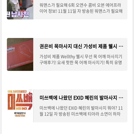
워맨스가 필요해 6회 오연수 콤비 오븐 에어프라
이어 정보! 11월 11일 자 방송된 워맨스가 필요해
에서는 오연수가 남사친 김민종을 집으로 초대하
는 내용이 방송된다. 요새 잼있게 보는 프로그램
권은비 목마사지 대신 가성비 제품 웰시 목 어깨 마사지기 구매후기!
가성비 제품 Wellthy 웰시 무선 목 어깨 마사지기
구매후기! 요새 핫한 목 어깨 마사지기! 특히 유명
아이돌들이 광고해 여기저기에서 틀면 나온다; TV
방송부터 유튜브, sns 할 거 없이 광고협찬받
미쓰백에 나왔던 EXID 혜린의 발마사지 뭐야?
미쓰백에 나왔던 EXID 혜린의 발마사지 뭐야? 11
월 12일 자 방송된 미쓰백에 티아라 소연이 하차
하고 새로운 멤버로 이엑스아이디 혜린이 나왔다.
여태껏 방송되었던 것처럼 각자의 일상생활의 그