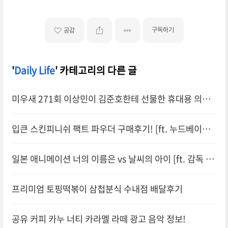
구독하기
공감
'
Daily Life
' 카테고리의 다른 글
미우새 271회 이상민이 김준호한테 선물한 휴대용 의류
관리기 정보!
입큰 스킨피니쉬 팩트 파우더 구매후기! [ft. 누드베이지
21호]
일본 애니메이션 너의 이름은 vs 날씨의 아이 [ft. 감독 신
카이마코토]
프리미엄 토핑떡볶이 삼첩분식 수내점 배달후기
공유 커피 카누 너티 카라멜 라떼 광고 음악 정보!