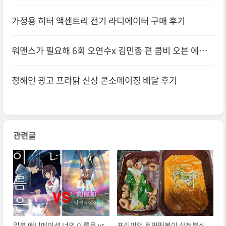
가정용 히터 액센트리 전기 라디에이터 구매 후기
워맨스가 필요해 6회 오연수x 김민종 편 콤비 오븐 에어프
라이어 정보!
정해인 광고 프라닭 신상 콘소메이징 배달 후기
관련글
일본 애니메이션 너의 이름은 vs
프리미엄 토핑떡볶이 삼첩분식