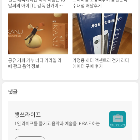
날씨의 아이 [ft. 감독 신카이마
수내점 배달후기
코토]
공유 커피 카누 너티 카라멜 라
가정용 히터 액센트리 전기 라디
떼 광고 음악 정보!
에이터 구매 후기
댓글
행쓰라이프
1인 라이프를 즐기고 음악과 예술을 ￡ΘΛ Ξ 하는
…·