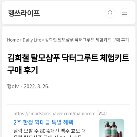
본문 바로가기
행쓰라이프
Home
Daily Life
김희철 탈모샴푸 닥터그루트 체험키트 구매 후기
김희철 탈모샴푸 닥터그루트 체험키트
구매 후기
행oIv
2022. 3. 26.
https://smartstore.naver.com/mamacore
광고
2주 한정 역대급 특별 혜택
탈락 모발 수 80%개선 맥주 효모 대