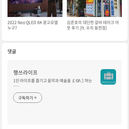
2022 Neo QLED 8K 광고모델
김준호의 대단한 갈비 테이크 아
누구?
웃 후기 [ft. 수지 동천점]
댓글
행쓰라이프
1인 라이프를 즐기고 음악과 예술을 ￡ΘΛ Ξ 하는
…·
구독하기