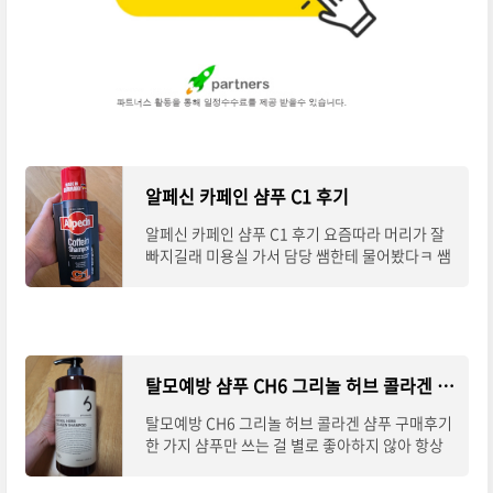
알페신 카페인 샴푸 C1 후기
알페신 카페인 샴푸 C1 후기 요즘따라 머리가 잘
빠지길래 미용실 가서 담당 쌤한테 물어봤다ㅋ 쌤
은 샴푸 어떤 거 쓰냐고... 그랬더니.. 손님 중에 남
자분이 계신데 그분이 머리숱이 쫌 없는
탈모예방 샴푸 CH6 그리놀 허브 콜라겐 구매후기
탈모예방 CH6 그리놀 허브 콜라겐 샴푸 구매후기
한 가지 샴푸만 쓰는 걸 별로 좋아하지 않아 항상
샴푸가 떨어질 때쯤 되면 이번엔 또 어떤 샴푸를
써볼까 고민부터 하게 된다 ㅋ 써치 하던 중