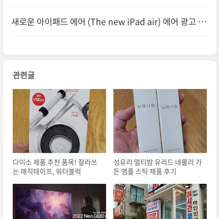
일링]
새로운 아이패드 에어 (The new iPad air) 에어 광고 음
악
관련글
다이소 제품 추천 품목! 잘라쓰
성유리 멀티밤 유리드 네롤리 가
는 매직테이프, 워터블럭
든 앰플 스틱 제품 후기