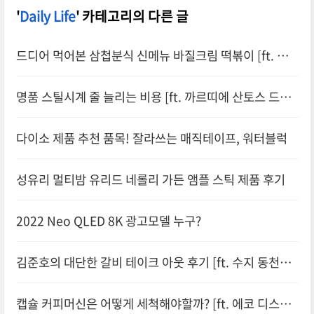
'
Daily Life
' 카테고리의 다른 글
드디어 먹어본 삼첩분식 신메뉴 바질크림 떡볶이 [ft. 닭
껍질 튀김]
명품 스틸시계 줄 늘리는 비용 [ft. 까르띠에 산토스 드모
아젤]
다이소 제품 추천 품목! 잘라쓰는 매직테이프, 워터블럭
성유리 멀티밤 유리드 네롤리 가든 앰플 스틱 제품 후기
2022 Neo QLED 8K 광고모델 누구?
김준호의 대단한 갈비 테이크 아웃 후기 [ft. 수지 동천점]
캡슐 커피머신은 어떻게 세척해야할까? [ft. 에코 디스케